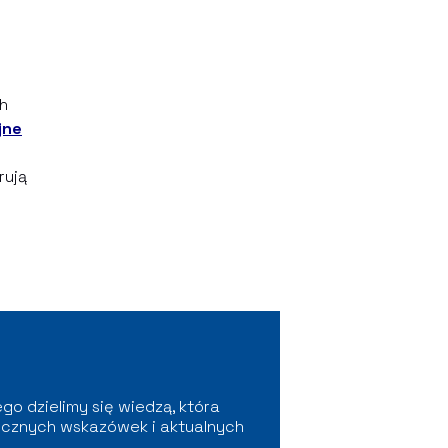
h
jne
rują
go dzielimy się wiedzą, która
ktycznych wskazówek i aktualnych