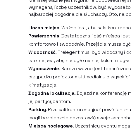
Niemniej ważne jest wybranie odpowiedniej sa
wymaganą liczbę uczestników, być wyposażona 
najbardziej dogodna dla słuchaczy. Oto, na c
Liczba miejsc
. Ważne jest, aby sala konferen
Powierzchnia
. Dostateczna ilość miejsca jest
komfortowo i swobodnie. Przejścia muszą być
Widoczność
. Prelegent musi być widoczny i d
istotne jest, aby nie było na niej kolumn i by
Wyposażenie
. Bardzo ważne jest techniczne 
przypadku projektor multimedialny o wysokiej 
klimatyzacja.
Dogodna lokalizacja
. Dojazd na konferencję
jej partycypantom.
Parking
. Przy sali konferencyjnej powinien zn
mogli bezpiecznie pozostawić swoje samoch
Miejsca noclegowe
. Uczestnicy eventu mogą