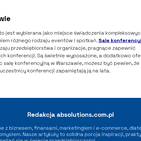
wie
sto jest wybierana jako miejsce świadczenia kompleksowyc
niem różnego rodzaju eventów i spotkań.
Sale konferency
zaju przedsiębiorstwa i organizacje, pragnące zapewnić
h konferencji. Są świetnie wyposażone, a dodatkowo ofe
jąc salę konferencyjną w Warszawie, możesz być pewien, że
czestnicy konferencji zapamiętają ją na lata.
Redakcja absolutions.com.pl
e z biznesem, finansami, marketingiem i e-commerce, dlate
omysłem. Nasze artykuły to solidna porcja inspiracji, pra
zwijać się w świecie przedsiębiorczości.