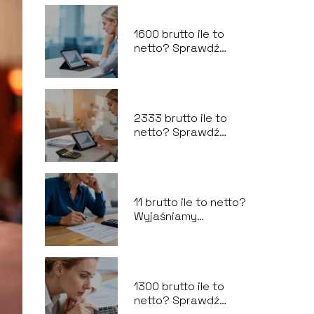
1600 brutto ile to
netto? Sprawdź
wyliczenia
wynagrodzenia
2333 brutto ile to
netto? Sprawdź
wyliczenia
wynagrodzenia
11 brutto ile to netto?
Wyjaśniamy
przeliczenie na
umowę o pracę
1300 brutto ile to
netto? Sprawdź