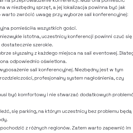
li na przeprowadzenie konferencji. Musi ona pomieścić
w niezbędny sprzęt, a jej lokalizacja powinna być jak
o warto zwrócić uwagę przy wyborze sali konferencyjnej:
cyjna pomieściła wszystkich gości.
 niezwykle istotna, uczestnicy konferencji powinni czuć się
 dostatecznie szerokie.
obrze słyszalny z każdego miejsca na sali eventowej. Dlate
ła ona odpowiednio oświetlona.
wyposażenie sali konferencyjnej. Niezbędny jest w tym
rozdzielczości, profesjonalny system nagłośnienia, czy
 musi być komfortowy i nie stwarzać dodatkowych problem
aleźć, się parking, na którym uczestnicy bez problemu będą
ody.
 pochodzić z różnych regionów. Zatem warto zapewnić im