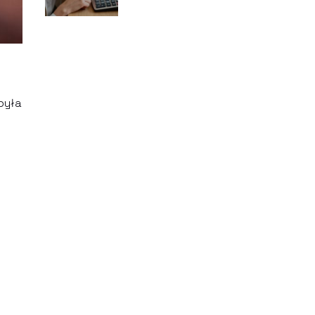
wyliczenia
była