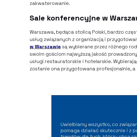
zakwaterowanie.
Sale konferencyjne w Warsza
Warszawa, będąca stolicą Polski, bardzo czę
usług związanych z organizacją i przygotowa
w Warszawie
są wybierane przez różnego rod
swoim gościom najwyższą jakość prowadzonyc
usługi restauratorskie i hotelarskie. Wybiera
zostanie ona przygotowana profesjonalnie, a u
Uwielbiamy wszystko, co związan
pomaga działać skutecznie i z p
trendów dla tych, którzy chcą ro