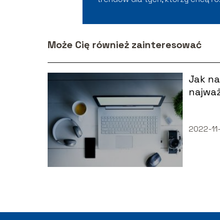
Może Cię również zainteresować
Jak na
najważ
2022-11