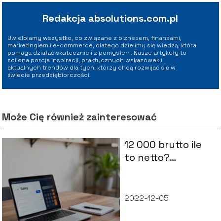
Redakcja absolutions.com.pl
Uwielbiamy wszystko, co związane z biznesem, finansami,
marketingiem i e-commerce, dlatego dzielimy się wiedzą, która
pomaga działać skutecznie i z pomysłem. Nasze artykuły to
solidna porcja inspiracji, praktycznych wskazówek i
aktualnych trendów dla tych, którzy chcą rozwijać się w
świecie przedsiębiorczości.
Może Cię również zainteresować
12 000 brutto ile
to netto?
Przelicznik
wynagrodzenia
2022-12-05