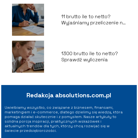
11 brutto ile to netto?
Wyjaśniamy przeliczenie na
umowę o pracę
1300 brutto ile to netto?
Sprawdź wyliczenia
Redakcja absolutions.com.pl
Uwielbiamy wszystko, co związane z biznesem, finansami,
marketingiem i e-commerce, dlatego dzielimy się wiedzą, która
pomaga działać skutecznie i z pomysłem. Nasze artykuły to
solidna porcja inspiracji, praktycznych wskazówek i
aktualnych trendów dla tych, którzy chcą rozwijać się w
świecie przedsiębiorczości.