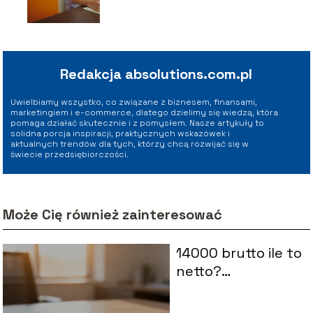
pracodawcy?
Redakcja absolutions.com.pl
Uwielbiamy wszystko, co związane z biznesem, finansami,
marketingiem i e-commerce, dlatego dzielimy się wiedzą, która
pomaga działać skutecznie i z pomysłem. Nasze artykuły to
solidna porcja inspiracji, praktycznych wskazówek i
aktualnych trendów dla tych, którzy chcą rozwijać się w
świecie przedsiębiorczości.
Może Cię również zainteresować
14000 brutto ile to
netto?
Wyjaśniamy
obliczenia