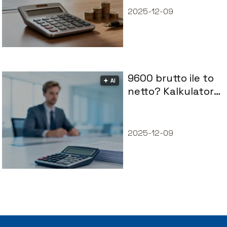
zarobków
2025-12-09
9600 brutto ile to
🟅 AI
netto? Kalkulator
wynagrodzeń
2025-12-09