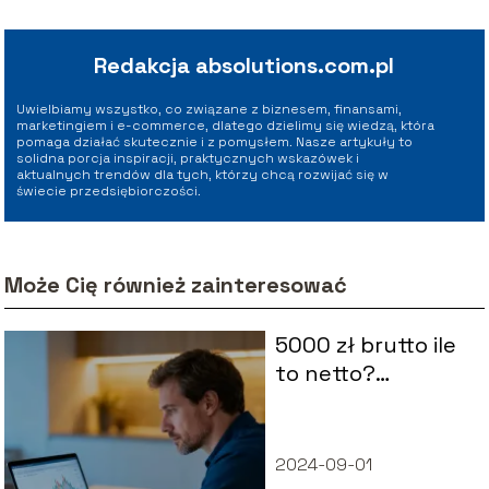
Redakcja absolutions.com.pl
Uwielbiamy wszystko, co związane z biznesem, finansami,
marketingiem i e-commerce, dlatego dzielimy się wiedzą, która
pomaga działać skutecznie i z pomysłem. Nasze artykuły to
solidna porcja inspiracji, praktycznych wskazówek i
aktualnych trendów dla tych, którzy chcą rozwijać się w
świecie przedsiębiorczości.
Może Cię również zainteresować
5000 zł brutto ile
to netto?
Kalkulator
wynagrodzeń
2024-09-01