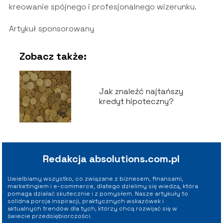
kreowanie spójnego i profesjonalnego wizerunku.
Artykuł sponsorowany
Zobacz także:
Jak znaleźć najtańszy
kredyt hipoteczny?
Redakcja absolutions.com.pl
Uwielbiamy wszystko, co związane z biznesem, finansami,
marketingiem i e-commerce, dlatego dzielimy się wiedzą, która
pomaga działać skutecznie i z pomysłem. Nasze artykuły to
solidna porcja inspiracji, praktycznych wskazówek i
aktualnych trendów dla tych, którzy chcą rozwijać się w
świecie przedsiębiorczości.