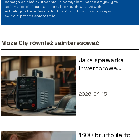
pomaga działać skutecznie i z pomysłem. Nasze artykuły to
solidna porcja inspiracji, praktycznych wskazówek i
aktualnych trendów dla tych, którzy chcą rozwijać się w
świecie przedsiębiorczości.
Może Cię również zainteresować
Jaka spawarka
inwertorowa
najlepsza?
2026-04-15
1300 brutto ile to