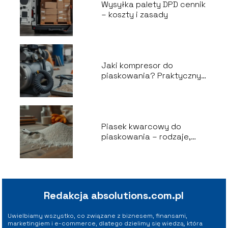
Wysyłka palety DPD cennik
– koszty i zasady
Jaki kompresor do
piaskowania? Praktyczny
poradnik
Piasek kwarcowy do
piaskowania – rodzaje,
zastosowania, porady
Redakcja absolutions.com.pl
Uwielbiamy wszystko, co związane z biznesem, finansami,
marketingiem i e-commerce, dlatego dzielimy się wiedzą, która