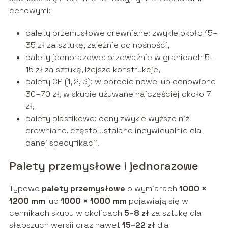
cenowymi:
palety przemysłowe drewniane: zwykle około
15–
35 zł
za sztukę, zależnie od nośności,
palety jednorazowe: przeważnie w granicach
5–
15 zł
za sztukę, lżejsze konstrukcje,
palety CP (1, 2, 3): w obrocie nowe lub odnowione
30–70 zł
, w skupie używane najczęściej około 7
zł,
palety plastikowe: ceny zwykle wyższe niż
drewniane, często ustalane indywidualnie dla
danej specyfikacji.
Palety przemysłowe i jednorazowe
Typowe
palety przemysłowe
o wymiarach
1000 ×
1200 mm
lub
1000 × 1000 mm
pojawiają się w
cennikach skupu w okolicach
5–8 zł
za sztukę dla
słabszych wersji oraz nawet
15–22 zł
dla