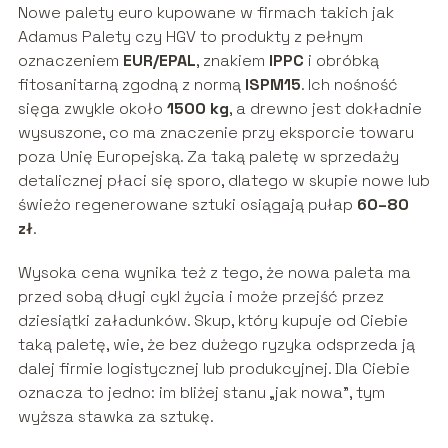
Nowe palety euro kupowane w firmach takich jak
Adamus Palety czy HGV to produkty z pełnym
oznaczeniem
EUR/EPAL
, znakiem
IPPC
i obróbką
fitosanitarną zgodną z normą
ISPM15
. Ich nośność
sięga zwykle około
1500 kg
, a drewno jest dokładnie
wysuszone, co ma znaczenie przy eksporcie towaru
poza Unię Europejską. Za taką paletę w sprzedaży
detalicznej płaci się sporo, dlatego w skupie nowe lub
świeżo regenerowane sztuki osiągają pułap
60–80
zł
.
Wysoka cena wynika też z tego, że nowa paleta ma
przed sobą długi cykl życia i może przejść przez
dziesiątki załadunków. Skup, który kupuje od Ciebie
taką paletę, wie, że bez dużego ryzyka odsprzeda ją
dalej firmie logistycznej lub produkcyjnej. Dla Ciebie
oznacza to jedno: im bliżej stanu „jak nowa”, tym
wyższa stawka za sztukę.