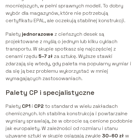
mocniejszych, w pełni sprawnych modeli. To dobry
wybór dla magazynów, które nie potrzebują
certyfikatu EPAL, ale oczekują stabilnej konstrukcji.
Palety
jednorazowe
z cieńszych desek są
projektowane z myślą o jednym lub kilku cyklach
transportu. W skupie spotkasz się najczęściej z
cenami rzędu
5–7 zł
za sztukę. Wyższe stawki
zdarzają się wtedy, gdy paleta ma popularny wymiar i
da się ją bez problemu wykorzystać w mniej
wymagających zastosowaniach.
Palety CP i specjalistyczne
Palety
CP1
i
CP2
to standard w wielu zakładach
chemicznych. Ich stabilna konstrukcja i powtarzalne
wymiary sprawiają, że w obrocie są cenione podobnie
jak europalety. W zależności od rozmiaru i stanu
używane sztuki w skupie osiągają zwykle
30–60 zł
w