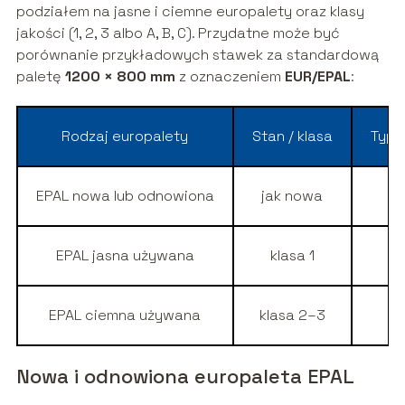
podziałem na jasne i ciemne europalety oraz klasy
jakości (1, 2, 3 albo A, B, C). Przydatne może być
porównanie przykładowych stawek za standardową
paletę
1200 × 800 mm
z oznaczeniem
EUR/EPAL
:
Rodzaj europalety
Stan / klasa
Typo
EPAL nowa lub odnowiona
jak nowa
EPAL jasna używana
klasa 1
EPAL ciemna używana
klasa 2–3
Nowa i odnowiona europaleta EPAL