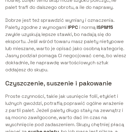
nośnej. Dzięki temu skup może szybko policzyć, ile
palet trafi do dalszego obrotu, a ile do naprawy.
Dobrze jest też sprawdzić wymiary i oznaczenia.
Palety zgodne z wymogami
IPPC
i normą
ISPM15
zwykle uzyskują lepsze stawki, bo nadają się do
eksportu. Jeśli wśród towaru masz palety nietypowe
lub mieszane, warto je opisać jako osobną kategorię.
Jasny podział pomaga Ci negocjować cenę, bo wiesz
dokładnie, ile naprawdę wartościowych sztuk
oddajesz do skupu.
Czyszczenie, suszenie i pakowanie
Proste czynności, takie jak usunięcie folii, etykiet i
luźnych gwoździ, potrafią poprawić ogólne wrażenie
z partii palet. Jeżeli palety długo stały na zewnątrz i
są mocno zawilgocone, warto dać im czas na
wyschnięcie pod zadaszeniem. Skupy chętniej płacą
więcej za
suche palety
, bo ich masa jest niższa, a