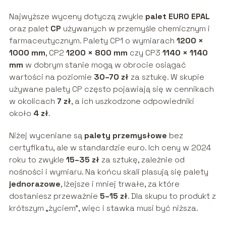
Najwyższe wyceny dotyczą zwykle
palet EURO EPAL
oraz palet
CP
używanych w przemyśle chemicznym i
farmaceutycznym. Palety CP1 o wymiarach
1200 ×
1000 mm
, CP2
1200 × 800 mm
czy CP3
1140 × 1140
mm
w dobrym stanie mogą w obrocie osiągać
wartości na poziomie
30–70 zł
za sztukę. W skupie
używane palety CP często pojawiają się w cennikach
w okolicach
7 zł
, a ich uszkodzone odpowiedniki
około
4 zł
.
Niżej wyceniane są
palety przemysłowe
bez
certyfikatu, ale w standardzie euro. Ich ceny w 2024
roku to zwykle
15–35 zł
za sztukę, zależnie od
nośności i wymiaru. Na końcu skali plasują się palety
jednorazowe
, lżejsze i mniej trwałe, za które
dostaniesz przeważnie
5–15 zł
. Dla skupu to produkt z
krótszym „życiem”, więc i stawka musi być niższa.