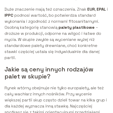
Duże znaczenie mają też oznaczenia. Znak
EUR
,
EPAL
i
IPPC
podnosi wartość, bo potwierdza standard
wykonania i zgodność z normami fitosanitarnymi.
Osobną kategorię stanowią
palety plastikowe
–
droższe w produkcji, odporne na wilgoć i łatwe do
mycia. W skupie zwykle są wyceniane wyżej niż
standardowe palety drewniane, choć konkretne
stawki częściej ustala się indywidualnie dla danej
partii.
Jakie są ceny innych rodzajów
palet w skupie?
Rynek wtórny obejmuje nie tylko europalety, ale też
cały wachlarz innych nośników. Przy wycenie
większej partii skup często dzieli towar na kilka grup i
dla każdej wyznacza inną stawkę. Najczęściej
spotkasz się z takimi orientacyjnymi przedziałami